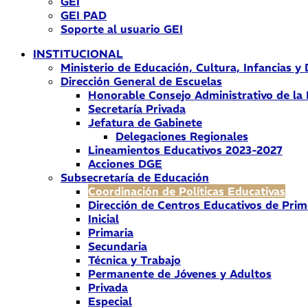
GEI
GEI PAD
Soporte al usuario GEI
INSTITUCIONAL
Ministerio de Educación, Cultura, Infancias y
Dirección General de Escuelas
Honorable Consejo Administrativo de la
Secretaría Privada
Jefatura de Gabinete
Delegaciones Regionales
Lineamientos Educativos 2023-2027
Acciones DGE
Subsecretaría de Educación
Coordinación de Políticas Educativas
Dirección de Centros Educativos de Prim
Inicial
Primaria
Secundaria
Técnica y Trabajo
Permanente de Jóvenes y Adultos
Privada
Especial