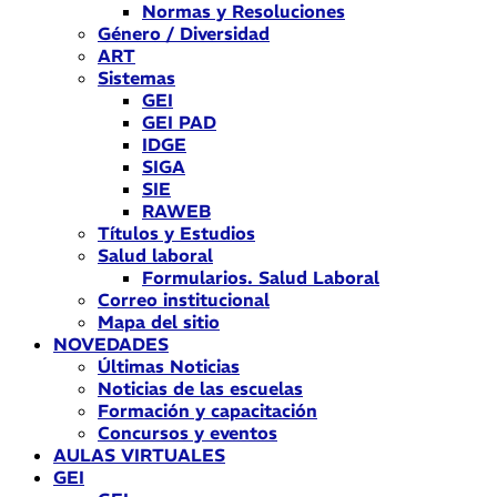
Normas y Resoluciones
Género / Diversidad
ART
Sistemas
GEI
GEI PAD
IDGE
SIGA
SIE
RAWEB
Títulos y Estudios
Salud laboral
Formularios. Salud Laboral
Correo institucional
Mapa del sitio
NOVEDADES
Últimas Noticias
Noticias de las escuelas
Formación y capacitación
Concursos y eventos
AULAS VIRTUALES
GEI