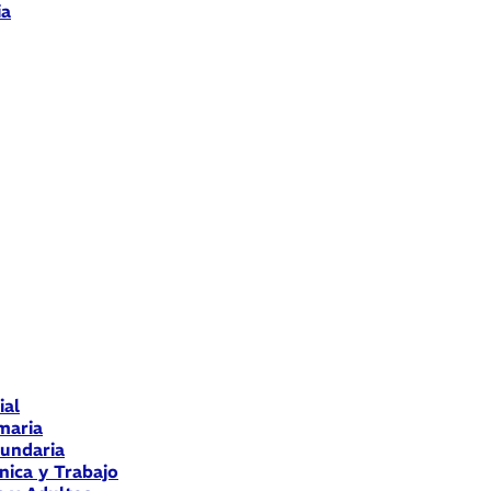
ia
ial
maria
cundaria
nica y Trabajo