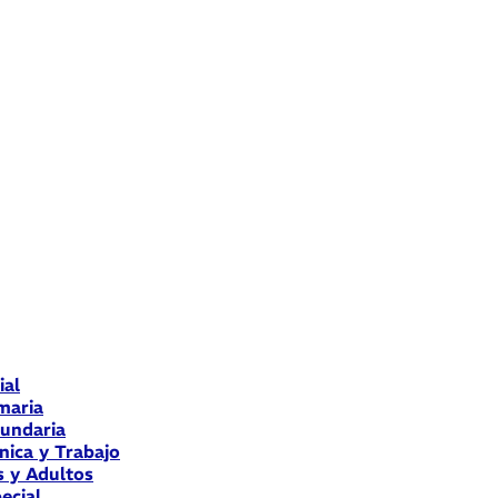
ial
maria
cundaria
nica y Trabajo
s y Adultos
ecial