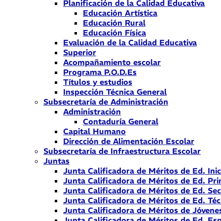
Planificación de la Calidad Educativa
Educación Artística
Educación Rural
Educación Física
Evaluación de la Calidad Educativa
Superior
Acompañamiento escolar
Programa P.O.D.Es
Títulos y estudios
Inspección Técnica General
Subsecretaría de Administración
Administración
Contaduría General
Capital Humano
Dirección de Alimentación Escolar
Subsecretaría de Infraestructura Escolar
Juntas
Junta Calificadora de Méritos de Ed. Inic
Junta Calificadora de Méritos de Ed. Pri
Junta Calificadora de Méritos de Ed. Se
Junta Calificadora de Méritos de Ed. Téc
Junta Calificadora de Méritos de Jóvene
Junta Calificadora de Méritos de Ed. Esp