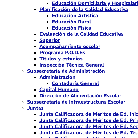
Educación Domiciliaria y Hospitalar
Planificación de la Calidad Educativa
Educación Artística
Educación Rural
Educación Física
Evaluación de la Calidad Educativa
Superior
Acompañamiento escolar
Programa P.O.D.Es
Títulos y estudios
Inspección Técnica General
Subsecretaría de Administración
Administración
Contaduría General
Capital Humano
Dirección de Alimentación Escolar
Subsecretaría de Infraestructura Escolar
Juntas
Junta Calificadora de Méritos de Ed. Inic
Junta Calificadora de Méritos de Ed. Pri
Junta Calificadora de Méritos de Ed. Se
Junta Calificadora de Méritos de Ed. Téc