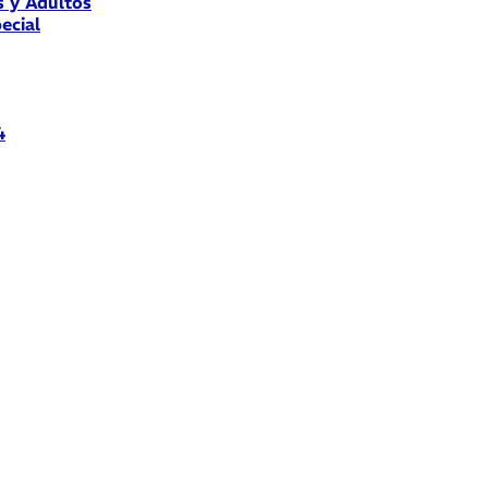
s y Adultos
ecial
4