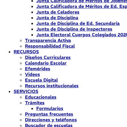
Junta Calificadora de Méritos de Jóvene
Junta Calificadora de Méritos de Ed. Esp
Junta de Celadores
Junta de Disciplina
Junta de Disciplina de Ed. Secundaria
Junta de Disciplina de Inspectores
Junta Electoral Cuerpos Colegiados 202
Transparencia Activa
Responsabilidad Fiscal
RECURSOS
Diseños Curriculares
Calendario Escolar
Efemérides
Videos
Escuela Digital
Recursos institucionales
SERVICIOS
Educacionales
Trámites
Formularios
Preguntas frecuentes
Direcciones y teléfonos
Buscador de escuelas