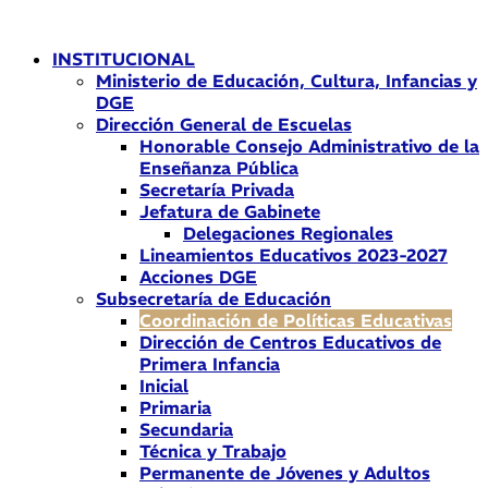
Ir
al
INSTITUCIONAL
contenido
Ministerio de Educación, Cultura, Infancias y
DGE
Dirección General de Escuelas
Honorable Consejo Administrativo de la
Enseñanza Pública
Secretaría Privada
Jefatura de Gabinete
Delegaciones Regionales
Lineamientos Educativos 2023-2027
Acciones DGE
Subsecretaría de Educación
Coordinación de Políticas Educativas
Dirección de Centros Educativos de
Primera Infancia
Inicial
Primaria
Secundaria
Técnica y Trabajo
Permanente de Jóvenes y Adultos