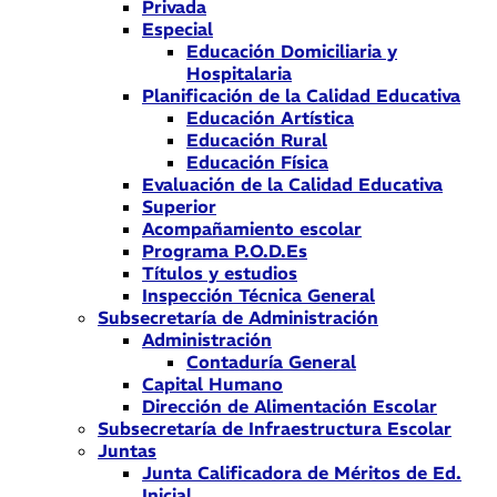
Privada
Especial
Educación Domiciliaria y
Hospitalaria
Planificación de la Calidad Educativa
Educación Artística
Educación Rural
Educación Física
Evaluación de la Calidad Educativa
Superior
Acompañamiento escolar
Programa P.O.D.Es
Títulos y estudios
Inspección Técnica General
Subsecretaría de Administración
Administración
Contaduría General
Capital Humano
Dirección de Alimentación Escolar
Subsecretaría de Infraestructura Escolar
Juntas
Junta Calificadora de Méritos de Ed.
Inicial