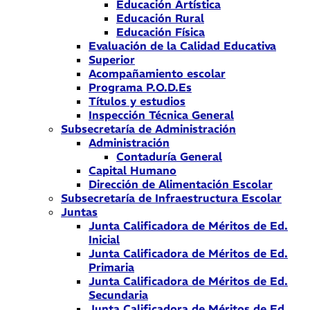
Educación Artística
Educación Rural
Educación Física
Evaluación de la Calidad Educativa
Superior
Acompañamiento escolar
Programa P.O.D.Es
Títulos y estudios
Inspección Técnica General
Subsecretaría de Administración
Administración
Contaduría General
Capital Humano
Dirección de Alimentación Escolar
Subsecretaría de Infraestructura Escolar
Juntas
Junta Calificadora de Méritos de Ed.
Inicial
Junta Calificadora de Méritos de Ed.
Primaria
Junta Calificadora de Méritos de Ed.
Secundaria
Junta Calificadora de Méritos de Ed.