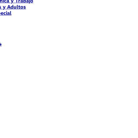
nica y Trabajo
s y Adultos
ecial
4