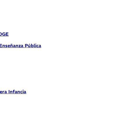
 DGE
 Enseñanza Pública
era Infancia