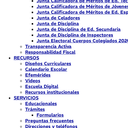
Junta Calificadora de Méritos de Ed. Téc
Junta Calificadora de Méritos de Jóvene
Junta Calificadora de Méritos de Ed. Esp
Junta de Celadores
Junta de Disciplina
Junta de Disciplina de Ed. Secundaria
Junta de Disciplina de Inspectores
Junta Electoral Cuerpos Colegiados 202
Transparencia Activa
Responsabilidad Fiscal
RECURSOS
Diseños Curriculares
Calendario Escolar
Efemérides
Videos
Escuela Digital
Recursos institucionales
SERVICIOS
Educacionales
Trámites
Formularios
Preguntas frecuentes
Direcciones y teléfonos