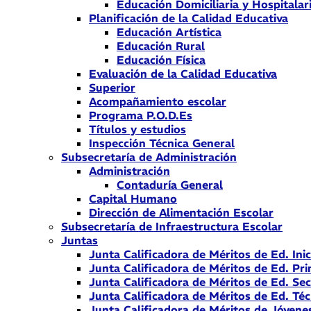
Educación Domiciliaria y Hospitalar
Planificación de la Calidad Educativa
Educación Artística
Educación Rural
Educación Física
Evaluación de la Calidad Educativa
Superior
Acompañamiento escolar
Programa P.O.D.Es
Títulos y estudios
Inspección Técnica General
Subsecretaría de Administración
Administración
Contaduría General
Capital Humano
Dirección de Alimentación Escolar
Subsecretaría de Infraestructura Escolar
Juntas
Junta Calificadora de Méritos de Ed. Inic
Junta Calificadora de Méritos de Ed. Pri
Junta Calificadora de Méritos de Ed. Se
Junta Calificadora de Méritos de Ed. Téc
Junta Calificadora de Méritos de Jóvene