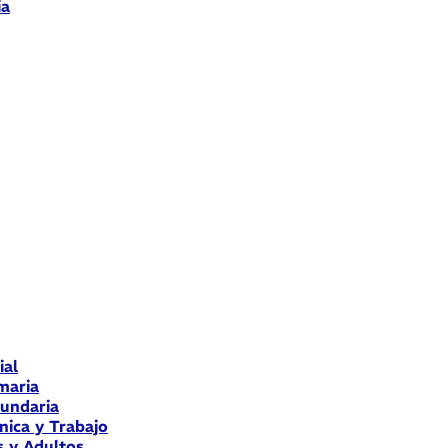
ia
ial
maria
cundaria
nica y Trabajo
s y Adultos