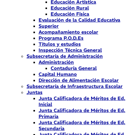
Educación Artística
Educación Rural
Educación Física
Evaluación de la Calidad Educativa
Superior
Acompañamiento escolar
Programa P.O.D.Es
Títulos y estudios
Inspección Técnica General
Subsecretaría de Administración
Administración
Contaduría General
Capital Humano
Dirección de Alimentación Escolar
Subsecretaría de Infraestructura Escolar
Juntas
Junta Calificadora de Méritos de Ed.
Inicial
Junta Calificadora de Méritos de Ed.
Primaria
Junta Calificadora de Méritos de Ed.
Secundaria
Junta Calificadora de Méritos de Ed.