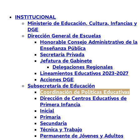
Ir
al
INSTITUCIONAL
contenido
Ministerio de Educación, Cultura, Infancias y
DGE
Dirección General de Escuelas
Honorable Consejo Administrativo de la
Enseñanza Pública
Secretaría Privada
Jefatura de Gabinete
Delegaciones Regionales
Lineamientos Educativos 2023-2027
Acciones DGE
Subsecretaría de Educación
Coordinación de Políticas Educativas
Dirección de Centros Educativos de
Primera Infancia
Inicial
Primaria
Secundaria
Técnica y Trabajo
Permanente de Jóvenes y Adultos