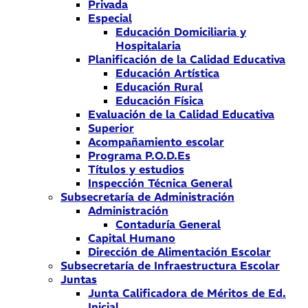
Privada
Especial
Educación Domiciliaria y
Hospitalaria
Planificación de la Calidad Educativa
Educación Artística
Educación Rural
Educación Física
Evaluación de la Calidad Educativa
Superior
Acompañamiento escolar
Programa P.O.D.Es
Títulos y estudios
Inspección Técnica General
Subsecretaría de Administración
Administración
Contaduría General
Capital Humano
Dirección de Alimentación Escolar
Subsecretaría de Infraestructura Escolar
Juntas
Junta Calificadora de Méritos de Ed.
Inicial