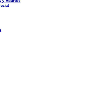
s y Adultos
ecial
4