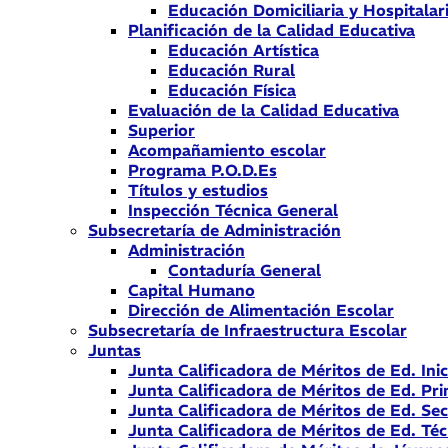
Educación Domiciliaria y Hospitalar
Planificación de la Calidad Educativa
Educación Artística
Educación Rural
Educación Física
Evaluación de la Calidad Educativa
Superior
Acompañamiento escolar
Programa P.O.D.Es
Títulos y estudios
Inspección Técnica General
Subsecretaría de Administración
Administración
Contaduría General
Capital Humano
Dirección de Alimentación Escolar
Subsecretaría de Infraestructura Escolar
Juntas
Junta Calificadora de Méritos de Ed. Inic
Junta Calificadora de Méritos de Ed. Pri
Junta Calificadora de Méritos de Ed. Se
Junta Calificadora de Méritos de Ed. Téc