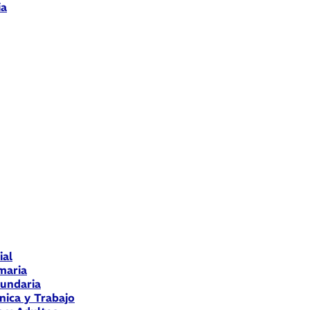
ia
ial
maria
cundaria
nica y Trabajo