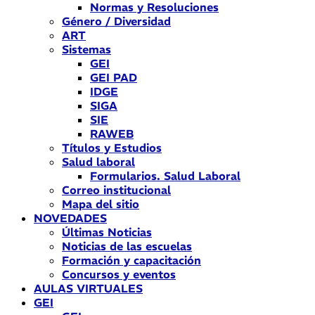
Normas y Resoluciones
Género / Diversidad
ART
Sistemas
GEI
GEI PAD
IDGE
SIGA
SIE
RAWEB
Títulos y Estudios
Salud laboral
Formularios. Salud Laboral
Correo institucional
Mapa del sitio
NOVEDADES
Últimas Noticias
Noticias de las escuelas
Formación y capacitación
Concursos y eventos
AULAS VIRTUALES
GEI