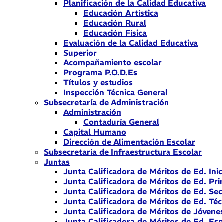
Planificación de la Calidad Educativa
Educación Artística
Educación Rural
Educación Física
Evaluación de la Calidad Educativa
Superior
Acompañamiento escolar
Programa P.O.D.Es
Títulos y estudios
Inspección Técnica General
Subsecretaría de Administración
Administración
Contaduría General
Capital Humano
Dirección de Alimentación Escolar
Subsecretaría de Infraestructura Escolar
Juntas
Junta Calificadora de Méritos de Ed. Inic
Junta Calificadora de Méritos de Ed. Pri
Junta Calificadora de Méritos de Ed. Se
Junta Calificadora de Méritos de Ed. Téc
Junta Calificadora de Méritos de Jóvene
Junta Calificadora de Méritos de Ed. Esp