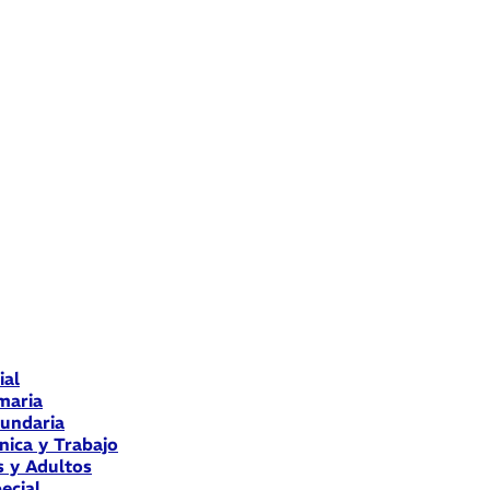
ial
maria
cundaria
nica y Trabajo
s y Adultos
ecial