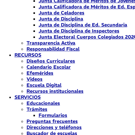
Junta Calificadora de Méritos de Jóvene
Junta Calificadora de Méritos de Ed. Esp
Junta de Celadores
Junta de Disciplina
Junta de Disciplina de Ed. Secundaria
Junta de Disciplina de Inspectores
Junta Electoral Cuerpos Colegiados 202
Transparencia Activa
Responsabilidad Fiscal
RECURSOS
Diseños Curriculares
Calendario Escolar
Efemérides
Videos
Escuela Digital
Recursos institucionales
SERVICIOS
Educacionales
Trámites
Formularios
Preguntas frecuentes
Direcciones y teléfonos
Buscador de escuelas