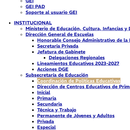
GEI
GEI PAD
Soporte al usuario GEI
INSTITUCIONAL
Ministerio de Educación, Cultura, Infancias y
Dirección General de Escuelas
Honorable Consejo Administrativo de la
Secretaría Privada
Jefatura de Gabinete
Delegaciones Regionales
Lineamientos Educativos 2023-2027
Acciones DGE
Subsecretaría de Educación
Coordinación de Políticas Educativas
Dirección de Centros Educativos de Prim
Inicial
Primaria
Secundaria
Técnica y Trabajo
Permanente de Jóvenes y Adultos
Privada
Especial