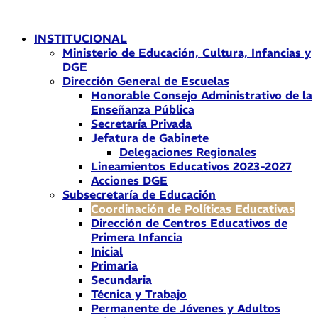
Ir
al
INSTITUCIONAL
contenido
Ministerio de Educación, Cultura, Infancias y
DGE
Dirección General de Escuelas
Honorable Consejo Administrativo de la
Enseñanza Pública
Secretaría Privada
Jefatura de Gabinete
Delegaciones Regionales
Lineamientos Educativos 2023-2027
Acciones DGE
Subsecretaría de Educación
Coordinación de Políticas Educativas
Dirección de Centros Educativos de
Primera Infancia
Inicial
Primaria
Secundaria
Técnica y Trabajo
Permanente de Jóvenes y Adultos