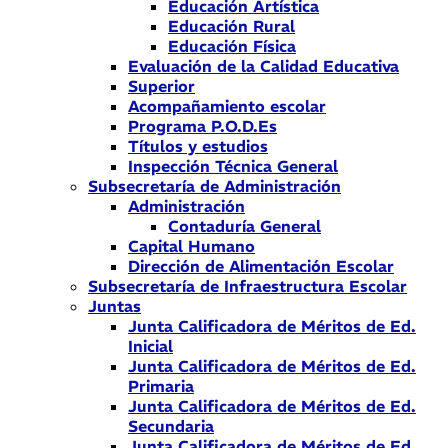
Educación Artística
Educación Rural
Educación Física
Evaluación de la Calidad Educativa
Superior
Acompañamiento escolar
Programa P.O.D.Es
Títulos y estudios
Inspección Técnica General
Subsecretaría de Administración
Administración
Contaduría General
Capital Humano
Dirección de Alimentación Escolar
Subsecretaría de Infraestructura Escolar
Juntas
Junta Calificadora de Méritos de Ed.
Inicial
Junta Calificadora de Méritos de Ed.
Primaria
Junta Calificadora de Méritos de Ed.
Secundaria
Junta Calificadora de Méritos de Ed.