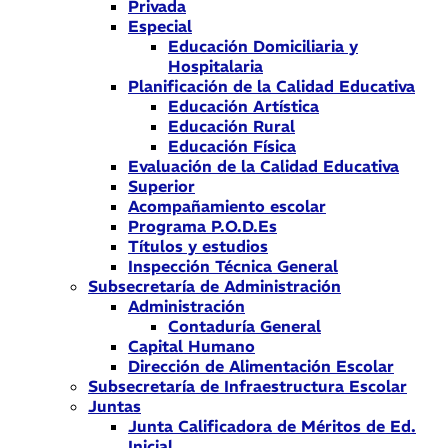
Privada
Especial
Educación Domiciliaria y
Hospitalaria
Planificación de la Calidad Educativa
Educación Artística
Educación Rural
Educación Física
Evaluación de la Calidad Educativa
Superior
Acompañamiento escolar
Programa P.O.D.Es
Títulos y estudios
Inspección Técnica General
Subsecretaría de Administración
Administración
Contaduría General
Capital Humano
Dirección de Alimentación Escolar
Subsecretaría de Infraestructura Escolar
Juntas
Junta Calificadora de Méritos de Ed.
Inicial