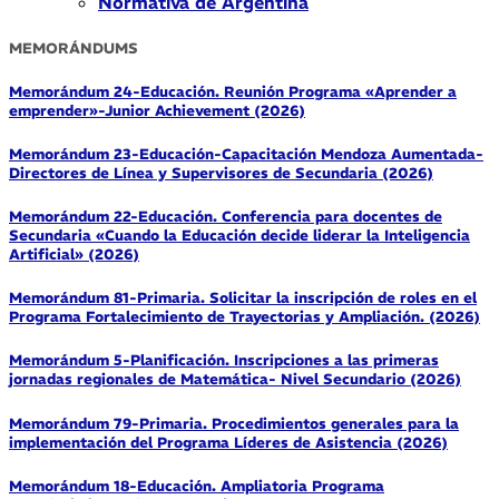
Normativa de Argentina
MEMORÁNDUMS
Memorándum 24-Educación. Reunión Programa «Aprender a
emprender»-Junior Achievement (2026)
Memorándum 23-Educación-Capacitación Mendoza Aumentada-
Directores de Línea y Supervisores de Secundaria (2026)
Memorándum 22-Educación. Conferencia para docentes de
Secundaria «Cuando la Educación decide liderar la Inteligencia
Artificial» (2026)
Memorándum 81-Primaria. Solicitar la inscripción de roles en el
Programa Fortalecimiento de Trayectorias y Ampliación. (2026)
Memorándum 5-Planificación. Inscripciones a las primeras
jornadas regionales de Matemática- Nivel Secundario (2026)
Memorándum 79-Primaria. Procedimientos generales para la
implementación del Programa Líderes de Asistencia (2026)
Memorándum 18-Educación. Ampliatoria Programa