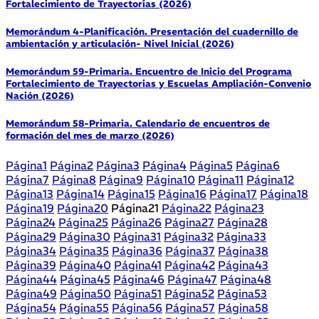
Fortalecimiento de Trayectorias (2026)
Memorándum 4-Planificación. Presentación del cuadernillo de
ambientación y articulación- Nivel Inicial (2026)
Memorándum 59-Primaria. Encuentro de Inicio del Programa
Fortalecimiento de Trayectorias y Escuelas Ampliación-Convenio
Nación (2026)
Memorándum 58-Primaria. Calendario de encuentros de
formación del mes de marzo (2026)
Página
1
Página
2
Página
3
Página
4
Página
5
Página
6
Página
7
Página
8
Página
9
Página
10
Página
11
Página
12
Página
13
Página
14
Página
15
Página
16
Página
17
Página
18
Página
19
Página
20
Página
21
Página
22
Página
23
Página
24
Página
25
Página
26
Página
27
Página
28
Página
29
Página
30
Página
31
Página
32
Página
33
Página
34
Página
35
Página
36
Página
37
Página
38
Página
39
Página
40
Página
41
Página
42
Página
43
Página
44
Página
45
Página
46
Página
47
Página
48
Página
49
Página
50
Página
51
Página
52
Página
53
Página
54
Página
55
Página
56
Página
57
Página
58