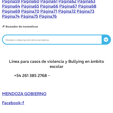
Página
59
Página
60
Página
61
Página
62
Página
63
Página
64
Página
65
Página
66
Página
67
Página
68
Página
69
Página
70
Página
71
Página
72
Página
73
Página
74
Página
75
Página
76
🔎 Buscador de normativas
Línea para casos de violencia y Bullying en ámbito
escolar
+54 261 385 2768 –
Teléfonos de interés DGE
MENDOZA GOBIERNO
Facebook-f