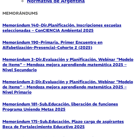
Normativa de Argentina
MEMORÁNDUMS
Memorándum 140-Dir.Planificación. Inscripciones escuelas
seleccionadas – ConCIENCIA Ambiental 2025
Memorándum 190-Primaria. Primer Encuentro en
Alfabetización-Presencial-Cohorte 2 (2025)
Memorándum 3-Dir.Evaluación y Planificación. Webinar “Modelo
de ítems” – Mendoza mejora aprendiendo matemática 2025 –
Nivel Secundario
Memorándum 2-Dir.Evaluación y Planificación. Webinar “Modelo
de ítems” – Mendoza mejora aprendiendo matemática 2025 –
Nivel Primario
Memorándum 181-Sub.Educación. liberación de funciones
Programa Uniendo Metas 2025
Memorándum 175-Sub.Educación. Plazo carga de aspirantes
Beca de Fortalecimiento Educativo 2025