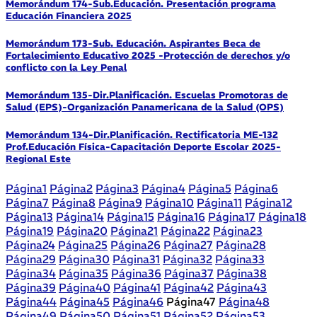
Memorándum 174-Sub.Educación. Presentación programa
Educación Financiera 2025
Memorándum 173-Sub. Educación. Aspirantes Beca de
Fortalecimiento Educativo 2025 -Protección de derechos y/o
conflicto con la Ley Penal
Memorándum 135-Dir.Planificación. Escuelas Promotoras de
Salud (EPS)-Organización Panamericana de la Salud (OPS)
Memorándum 134-Dir.Planificación. Rectificatoria ME-132
Prof.Educación Física-Capacitación Deporte Escolar 2025-
Regional Este
Página
1
Página
2
Página
3
Página
4
Página
5
Página
6
Página
7
Página
8
Página
9
Página
10
Página
11
Página
12
Página
13
Página
14
Página
15
Página
16
Página
17
Página
18
Página
19
Página
20
Página
21
Página
22
Página
23
Página
24
Página
25
Página
26
Página
27
Página
28
Página
29
Página
30
Página
31
Página
32
Página
33
Página
34
Página
35
Página
36
Página
37
Página
38
Página
39
Página
40
Página
41
Página
42
Página
43
Página
44
Página
45
Página
46
Página
47
Página
48
Página
49
Página
50
Página
51
Página
52
Página
53