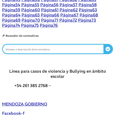
Página
54
Página
55
Página
56
Página
57
Página
58
Página
59
Página
60
Página
61
Página
62
Página
63
Página
64
Página
65
Página
66
Página
67
Página
68
Página
69
Página
70
Página
71
Página
72
Página
73
Página
74
Página
75
Página
76
🔎 Buscador de normativas
Línea para casos de violencia y Bullying en ámbito
escolar
+54 261 385 2768 –
Teléfonos de interés DGE
MENDOZA GOBIERNO
Facebook-f