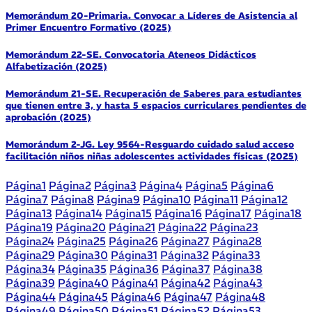
Memorándum 20-Primaria. Convocar a Líderes de Asistencia al
Primer Encuentro Formativo (2025)
Memorándum 22-SE. Convocatoria Ateneos Didácticos
Alfabetización (2025)
Memorándum 21-SE. Recuperación de Saberes para estudiantes
que tienen entre 3, y hasta 5 espacios curriculares pendientes de
aprobación (2025)
Memorándum 2-JG. Ley 9564-Resguardo cuidado salud acceso
facilitación niños niñas adolescentes actividades físicas (2025)
Página
1
Página
2
Página
3
Página
4
Página
5
Página
6
Página
7
Página
8
Página
9
Página
10
Página
11
Página
12
Página
13
Página
14
Página
15
Página
16
Página
17
Página
18
Página
19
Página
20
Página
21
Página
22
Página
23
Página
24
Página
25
Página
26
Página
27
Página
28
Página
29
Página
30
Página
31
Página
32
Página
33
Página
34
Página
35
Página
36
Página
37
Página
38
Página
39
Página
40
Página
41
Página
42
Página
43
Página
44
Página
45
Página
46
Página
47
Página
48
Página
49
Página
50
Página
51
Página
52
Página
53