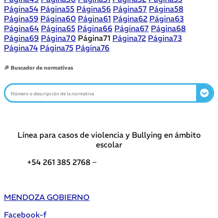
Página
54
Página
55
Página
56
Página
57
Página
58
Página
59
Página
60
Página
61
Página
62
Página
63
Página
64
Página
65
Página
66
Página
67
Página
68
Página
69
Página
70
Página
71
Página
72
Página
73
Página
74
Página
75
Página
76
🔎 Buscador de normativas
Línea para casos de violencia y Bullying en ámbito
escolar
+54 261 385 2768 –
Teléfonos de interés DGE
MENDOZA GOBIERNO
Facebook-f