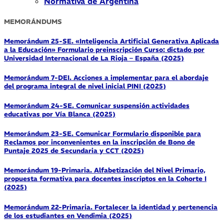
Normativa de Argentina
MEMORÁNDUMS
Memorándum 25-SE. «Inteligencia Artificial Generativa Aplicada
a la Educación» Formulario preinscripción Curso: dictado por
Universidad Internacional de La Rioja – España (2025)
Memorándum 7-DEI. Acciones a implementar para el abordaje
del programa integral de nivel inicial PINI (2025)
Memorándum 24-SE. Comunicar suspensión actividades
educativas por Vía Blanca (2025)
Memorándum 23-SE. Comunicar Formulario disponible para
Reclamos por inconvenientes en la inscripción de Bono de
Puntaje 2025 de Secundaria y CCT (2025)
Memorándum 19-Primaria. Alfabetización del Nivel Primario,
propuesta formativa para docentes inscriptos en la Cohorte I
(2025)
Memorándum 22-Primaria. Fortalecer la identidad y pertenencia
de los estudiantes en Vendimia (2025)