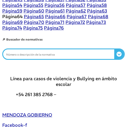
Página
54
Página
55
Página
56
Página
57
Página
58
Página
59
Página
60
Página
61
Página
62
Página
63
Página
64
Página
65
Página
66
Página
67
Página
68
Página
69
Página
70
Página
71
Página
72
Página
73
Página
74
Página
75
Página
76
🔎 Buscador de normativas
Línea para casos de violencia y Bullying en ámbito
escolar
+54 261 385 2768 –
Teléfonos de interés DGE
MENDOZA GOBIERNO
Facebook-f