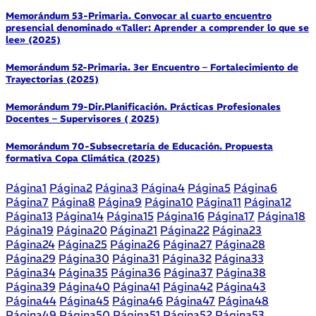
Memorándum 53-Primaria. Convocar al cuarto encuentro
presencial denominado «Taller: Aprender a comprender lo que se
lee» (2025)
Memorándum 52-Primaria. 3er Encuentro – Fortalecimiento de
Trayectorias (2025)
Memorándum 79-Dir.Planificación. Prácticas Profesionales
Docentes – Supervisores ( 2025)
Memorándum 70-Subsecretaría de Educación. Propuesta
formativa Copa Climática (2025)
Página
1
Página
2
Página
3
Página
4
Página
5
Página
6
Página
7
Página
8
Página
9
Página
10
Página
11
Página
12
Página
13
Página
14
Página
15
Página
16
Página
17
Página
18
Página
19
Página
20
Página
21
Página
22
Página
23
Página
24
Página
25
Página
26
Página
27
Página
28
Página
29
Página
30
Página
31
Página
32
Página
33
Página
34
Página
35
Página
36
Página
37
Página
38
Página
39
Página
40
Página
41
Página
42
Página
43
Página
44
Página
45
Página
46
Página
47
Página
48
Página
49
Página
50
Página
51
Página
52
Página
53