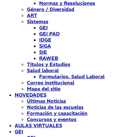
Normas y Resoluciones
Género / Diversidad
ART
Sistemas
GEI
GEI PAD
IDGE
SIGA
SIE
RAWEB
Títulos y Estudios
Salud laboral
Formularios. Salud Laboral
Correo institucional
Mapa del sitio
NOVEDADES
Últimas Noticias
Noticias de las escuelas
Formación y capacitación
Concursos y eventos
AULAS VIRTUALES
GEI