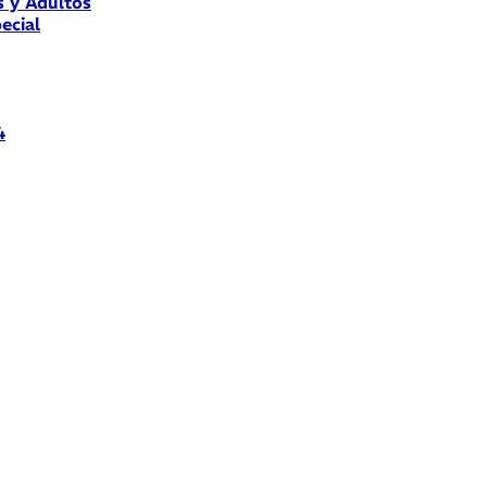
s y Adultos
ecial
4