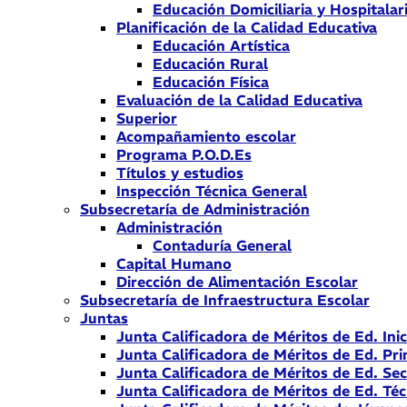
Educación Domiciliaria y Hospitalar
Planificación de la Calidad Educativa
Educación Artística
Educación Rural
Educación Física
Evaluación de la Calidad Educativa
Superior
Acompañamiento escolar
Programa P.O.D.Es
Títulos y estudios
Inspección Técnica General
Subsecretaría de Administración
Administración
Contaduría General
Capital Humano
Dirección de Alimentación Escolar
Subsecretaría de Infraestructura Escolar
Juntas
Junta Calificadora de Méritos de Ed. Inic
Junta Calificadora de Méritos de Ed. Pri
Junta Calificadora de Méritos de Ed. Se
Junta Calificadora de Méritos de Ed. Téc