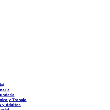
ial
maria
cundaria
nica y Trabajo
s y Adultos
ecial