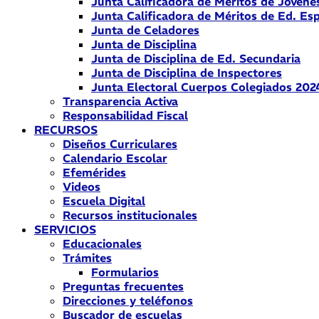
Junta Calificadora de Méritos de Jóvene
Junta Calificadora de Méritos de Ed. Esp
Junta de Celadores
Junta de Disciplina
Junta de Disciplina de Ed. Secundaria
Junta de Disciplina de Inspectores
Junta Electoral Cuerpos Colegiados 202
Transparencia Activa
Responsabilidad Fiscal
RECURSOS
Diseños Curriculares
Calendario Escolar
Efemérides
Videos
Escuela Digital
Recursos institucionales
SERVICIOS
Educacionales
Trámites
Formularios
Preguntas frecuentes
Direcciones y teléfonos
Buscador de escuelas