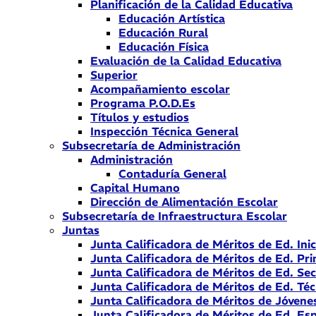
Planificación de la Calidad Educativa
Educación Artística
Educación Rural
Educación Física
Evaluación de la Calidad Educativa
Superior
Acompañamiento escolar
Programa P.O.D.Es
Títulos y estudios
Inspección Técnica General
Subsecretaría de Administración
Administración
Contaduría General
Capital Humano
Dirección de Alimentación Escolar
Subsecretaría de Infraestructura Escolar
Juntas
Junta Calificadora de Méritos de Ed. Inic
Junta Calificadora de Méritos de Ed. Pri
Junta Calificadora de Méritos de Ed. Se
Junta Calificadora de Méritos de Ed. Téc
Junta Calificadora de Méritos de Jóvene
Junta Calificadora de Méritos de Ed. Esp