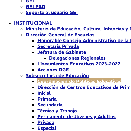
GEI
GEI PAD
Soporte al usuario GEI
INSTITUCIONAL
Ministerio de Educación, Cultura, Infancias y
Dirección General de Escuelas
Honorable Consejo Administrativo de la
Secretaría Privada
Jefatura de Gabinete
Delegaciones Regionales
Lineamientos Educativos 2023-2027
Acciones DGE
Subsecretaría de Educación
Coordinación de Políticas Educativas
Dirección de Centros Educativos de Prim
Inicial
Primaria
Secundaria
Técnica y Trabajo
Permanente de Jóvenes y Adultos
Privada
Especial