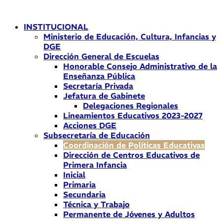
Ir
al
INSTITUCIONAL
contenido
Ministerio de Educación, Cultura, Infancias y
DGE
Dirección General de Escuelas
Honorable Consejo Administrativo de la
Enseñanza Pública
Secretaría Privada
Jefatura de Gabinete
Delegaciones Regionales
Lineamientos Educativos 2023-2027
Acciones DGE
Subsecretaría de Educación
Coordinación de Políticas Educativas
Dirección de Centros Educativos de
Primera Infancia
Inicial
Primaria
Secundaria
Técnica y Trabajo
Permanente de Jóvenes y Adultos