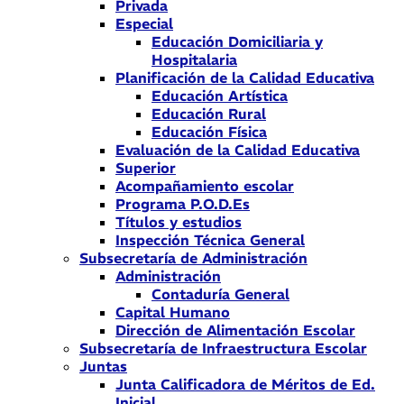
Privada
Especial
Educación Domiciliaria y
Hospitalaria
Planificación de la Calidad Educativa
Educación Artística
Educación Rural
Educación Física
Evaluación de la Calidad Educativa
Superior
Acompañamiento escolar
Programa P.O.D.Es
Títulos y estudios
Inspección Técnica General
Subsecretaría de Administración
Administración
Contaduría General
Capital Humano
Dirección de Alimentación Escolar
Subsecretaría de Infraestructura Escolar
Juntas
Junta Calificadora de Méritos de Ed.
Inicial