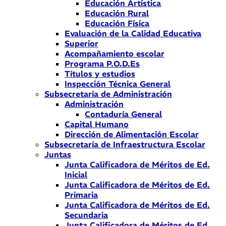
Educación Artística
Educación Rural
Educación Física
Evaluación de la Calidad Educativa
Superior
Acompañamiento escolar
Programa P.O.D.Es
Títulos y estudios
Inspección Técnica General
Subsecretaría de Administración
Administración
Contaduría General
Capital Humano
Dirección de Alimentación Escolar
Subsecretaría de Infraestructura Escolar
Juntas
Junta Calificadora de Méritos de Ed.
Inicial
Junta Calificadora de Méritos de Ed.
Primaria
Junta Calificadora de Méritos de Ed.
Secundaria
Junta Calificadora de Méritos de Ed.