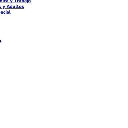
nica y Trabajo
s y Adultos
ecial
4