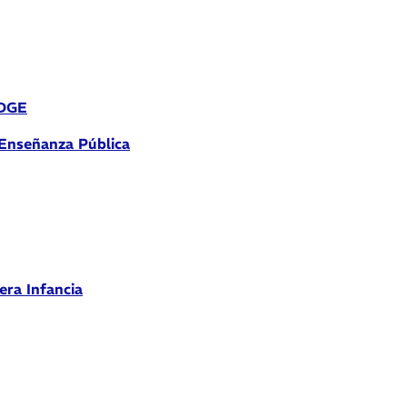
 DGE
 Enseñanza Pública
era Infancia