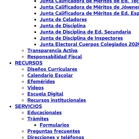
Junta Calificadora de Méritos de Ed. Téc
Junta Calificadora de Méritos de Jóvene
Junta Calificadora de Méritos de Ed. Esp
Junta de Celadores
Junta de Disciplina
Junta de Disciplina de Ed. Secundaria
Junta de Disciplina de Inspectores
Junta Electoral Cuerpos Colegiados 202
Transparencia Activa
Responsabilidad Fiscal
RECURSOS
Diseños Curriculares
Calendario Escolar
Efemérides
Videos
Escuela Digital
Recursos institucionales
SERVICIOS
Educacionales
Trámites
Formularios
Preguntas frecuentes
Direcciones y teléfonos