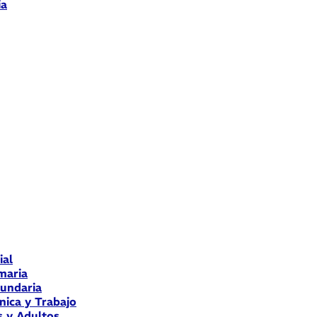
ia
ial
maria
cundaria
nica y Trabajo
s y Adultos