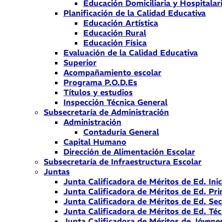
Educación Domiciliaria y Hospitalar
Planificación de la Calidad Educativa
Educación Artística
Educación Rural
Educación Física
Evaluación de la Calidad Educativa
Superior
Acompañamiento escolar
Programa P.O.D.Es
Títulos y estudios
Inspección Técnica General
Subsecretaría de Administración
Administración
Contaduría General
Capital Humano
Dirección de Alimentación Escolar
Subsecretaría de Infraestructura Escolar
Juntas
Junta Calificadora de Méritos de Ed. Inic
Junta Calificadora de Méritos de Ed. Pri
Junta Calificadora de Méritos de Ed. Se
Junta Calificadora de Méritos de Ed. Téc
Junta Calificadora de Méritos de Jóvene