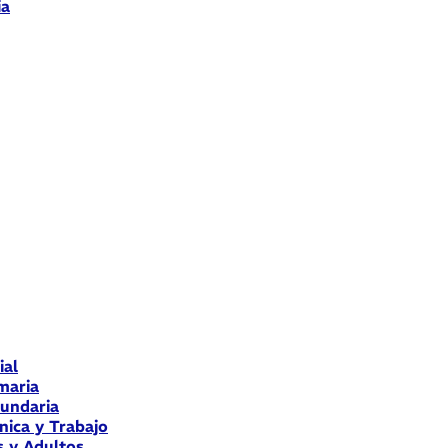
ia
ial
maria
cundaria
nica y Trabajo
s y Adultos