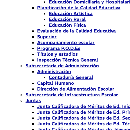
Educación Domiciliaria y Hospitalar
Planificación de la Calidad Educativa
Educación Artística
Educación Rural
Educación Física
Evaluación de la Calidad Educativa
Superior
Acompañamiento escolar
Programa P.O.D.Es
Títulos y estudios
Inspección Técnica General
Subsecretaría de Administración
Administración
Contaduría General
Capital Humano
Dirección de Alimentación Escolar
Subsecretaría de Infraestructura Escolar
Juntas
Junta Calificadora de Méritos de Ed. Inic
Junta Calificadora de Méritos de Ed. Pri
Junta Calificadora de Méritos de Ed. Se
Junta Calificadora de Méritos de Ed. Téc
Junta Calificadora de Méritos de Jóvene