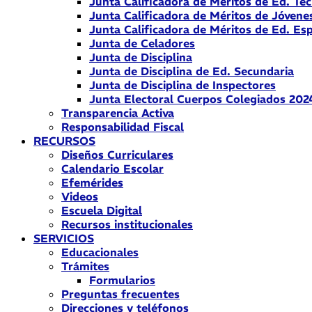
Junta Calificadora de Méritos de Ed. Téc
Junta Calificadora de Méritos de Jóvene
Junta Calificadora de Méritos de Ed. Esp
Junta de Celadores
Junta de Disciplina
Junta de Disciplina de Ed. Secundaria
Junta de Disciplina de Inspectores
Junta Electoral Cuerpos Colegiados 202
Transparencia Activa
Responsabilidad Fiscal
RECURSOS
Diseños Curriculares
Calendario Escolar
Efemérides
Videos
Escuela Digital
Recursos institucionales
SERVICIOS
Educacionales
Trámites
Formularios
Preguntas frecuentes
Direcciones y teléfonos