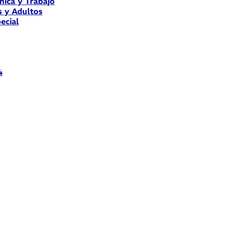
nica y Trabajo
s y Adultos
ecial
4