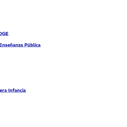
 DGE
 Enseñanza Pública
era Infancia