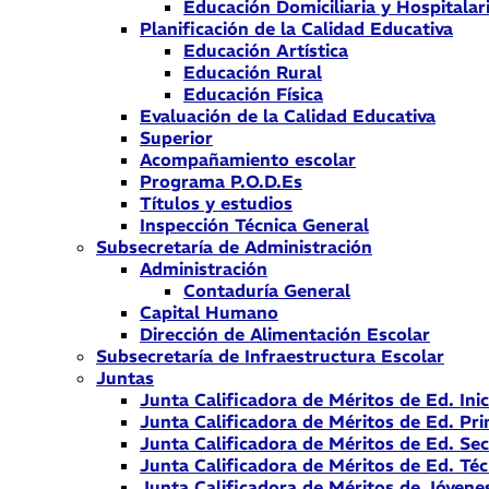
Educación Domiciliaria y Hospitalar
Planificación de la Calidad Educativa
Educación Artística
Educación Rural
Educación Física
Evaluación de la Calidad Educativa
Superior
Acompañamiento escolar
Programa P.O.D.Es
Títulos y estudios
Inspección Técnica General
Subsecretaría de Administración
Administración
Contaduría General
Capital Humano
Dirección de Alimentación Escolar
Subsecretaría de Infraestructura Escolar
Juntas
Junta Calificadora de Méritos de Ed. Inic
Junta Calificadora de Méritos de Ed. Pri
Junta Calificadora de Méritos de Ed. Se
Junta Calificadora de Méritos de Ed. Téc
Junta Calificadora de Méritos de Jóvene