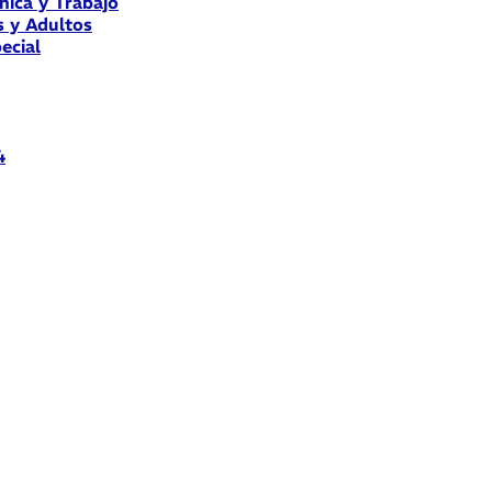
nica y Trabajo
s y Adultos
ecial
4