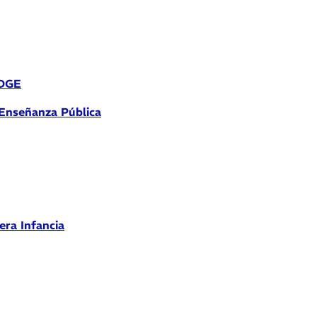
 DGE
 Enseñanza Pública
era Infancia