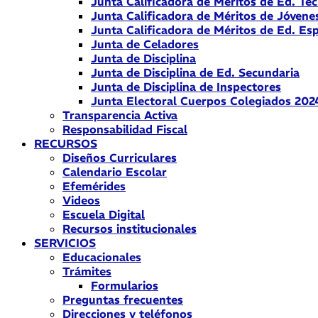
Junta Calificadora de Méritos de Ed. Téc
Junta Calificadora de Méritos de Jóvene
Junta Calificadora de Méritos de Ed. Esp
Junta de Celadores
Junta de Disciplina
Junta de Disciplina de Ed. Secundaria
Junta de Disciplina de Inspectores
Junta Electoral Cuerpos Colegiados 202
Transparencia Activa
Responsabilidad Fiscal
RECURSOS
Diseños Curriculares
Calendario Escolar
Efemérides
Videos
Escuela Digital
Recursos institucionales
SERVICIOS
Educacionales
Trámites
Formularios
Preguntas frecuentes
Direcciones y teléfonos