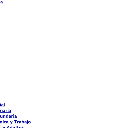
ia
ial
maria
cundaria
nica y Trabajo
s y Adultos