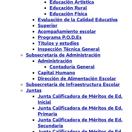
Educación Artística
Educación Rural
Educación Física
Evaluación de la Calidad Educativa
Superior
Acompañamiento escolar
Programa P.O.D.Es
Títulos y estudios
Inspección Técnica General
Subsecretaría de Administración
Administración
Contaduría General
Capital Humano
Dirección de Alimentación Escolar
Subsecretaría de Infraestructura Escolar
Juntas
Junta Calificadora de Méritos de Ed.
Inicial
Junta Calificadora de Méritos de Ed.
Primaria
Junta Calificadora de Méritos de Ed.
Secundaria
Junta Calificadora de Méritos de Ed.