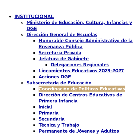
Ir
al
INSTITUCIONAL
contenido
Ministerio de Educación, Cultura, Infancias y
DGE
Dirección General de Escuelas
Honorable Consejo Administrativo de la
Enseñanza Pública
Secretaría Privada
Jefatura de Gabinete
Delegaciones Regionales
Lineamientos Educativos 2023-2027
Acciones DGE
Subsecretaría de Educación
Coordinación de Políticas Educativas
Dirección de Centros Educativos de
Primera Infancia
Inicial
Primaria
Secundaria
Técnica y Trabajo
Permanente de Jóvenes y Adultos