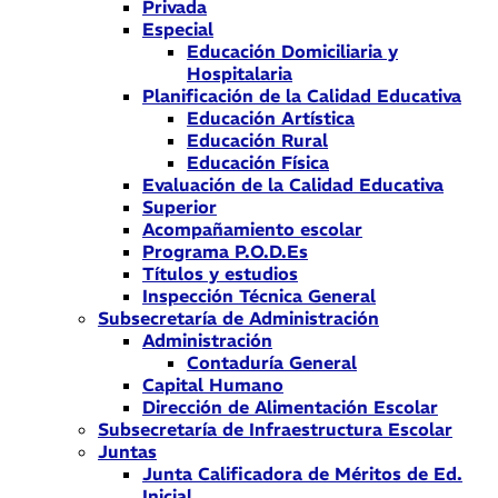
Privada
Especial
Educación Domiciliaria y
Hospitalaria
Planificación de la Calidad Educativa
Educación Artística
Educación Rural
Educación Física
Evaluación de la Calidad Educativa
Superior
Acompañamiento escolar
Programa P.O.D.Es
Títulos y estudios
Inspección Técnica General
Subsecretaría de Administración
Administración
Contaduría General
Capital Humano
Dirección de Alimentación Escolar
Subsecretaría de Infraestructura Escolar
Juntas
Junta Calificadora de Méritos de Ed.
Inicial