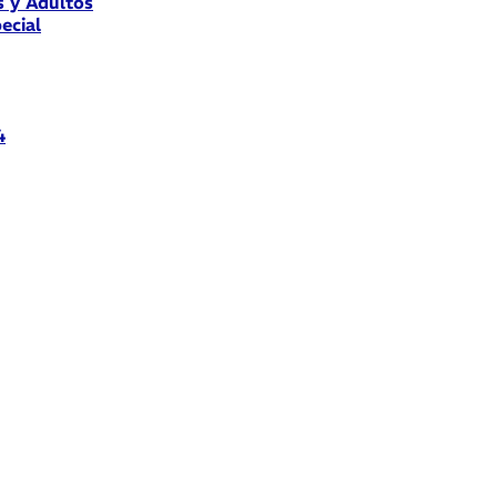
s y Adultos
ecial
4