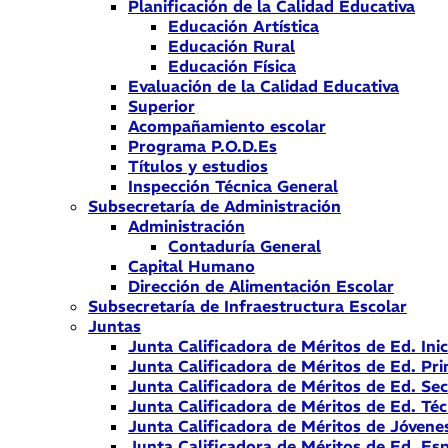
Planificación de la Calidad Educativa
Educación Artística
Educación Rural
Educación Física
Evaluación de la Calidad Educativa
Superior
Acompañamiento escolar
Programa P.O.D.Es
Títulos y estudios
Inspección Técnica General
Subsecretaría de Administración
Administración
Contaduría General
Capital Humano
Dirección de Alimentación Escolar
Subsecretaría de Infraestructura Escolar
Juntas
Junta Calificadora de Méritos de Ed. Inic
Junta Calificadora de Méritos de Ed. Pri
Junta Calificadora de Méritos de Ed. Se
Junta Calificadora de Méritos de Ed. Téc
Junta Calificadora de Méritos de Jóvene
Junta Calificadora de Méritos de Ed. Esp