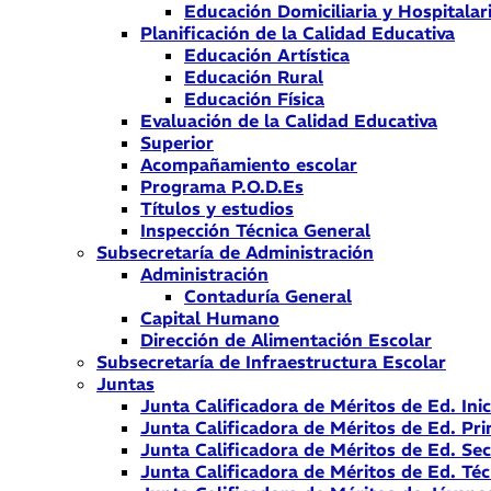
Educación Domiciliaria y Hospitalar
Planificación de la Calidad Educativa
Educación Artística
Educación Rural
Educación Física
Evaluación de la Calidad Educativa
Superior
Acompañamiento escolar
Programa P.O.D.Es
Títulos y estudios
Inspección Técnica General
Subsecretaría de Administración
Administración
Contaduría General
Capital Humano
Dirección de Alimentación Escolar
Subsecretaría de Infraestructura Escolar
Juntas
Junta Calificadora de Méritos de Ed. Inic
Junta Calificadora de Méritos de Ed. Pri
Junta Calificadora de Méritos de Ed. Se
Junta Calificadora de Méritos de Ed. Téc