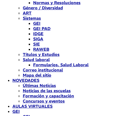
Normas y Resoluciones
Género / Diversidad
ART
Sistemas
GEI
GEI PAD
IDGE
SIGA
SIE
RAWEB
Títulos y Estudios
Salud laboral
Formularios. Salud Laboral
Correo institucional
Mapa del sitio
NOVEDADES
Últimas Noticias
Noticias de las escuelas
Formación y capacitación
Concursos y eventos
AULAS VIRTUALES
GEI