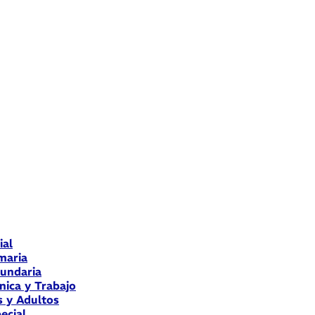
ial
maria
cundaria
nica y Trabajo
s y Adultos
ecial