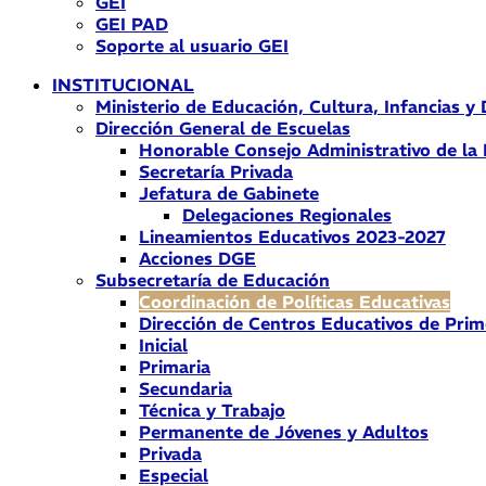
GEI
GEI PAD
Soporte al usuario GEI
INSTITUCIONAL
Ministerio de Educación, Cultura, Infancias y
Dirección General de Escuelas
Honorable Consejo Administrativo de la
Secretaría Privada
Jefatura de Gabinete
Delegaciones Regionales
Lineamientos Educativos 2023-2027
Acciones DGE
Subsecretaría de Educación
Coordinación de Políticas Educativas
Dirección de Centros Educativos de Prim
Inicial
Primaria
Secundaria
Técnica y Trabajo
Permanente de Jóvenes y Adultos
Privada
Especial