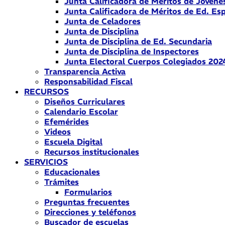
Junta Calificadora de Méritos de Jóvene
Junta Calificadora de Méritos de Ed. Esp
Junta de Celadores
Junta de Disciplina
Junta de Disciplina de Ed. Secundaria
Junta de Disciplina de Inspectores
Junta Electoral Cuerpos Colegiados 202
Transparencia Activa
Responsabilidad Fiscal
RECURSOS
Diseños Curriculares
Calendario Escolar
Efemérides
Videos
Escuela Digital
Recursos institucionales
SERVICIOS
Educacionales
Trámites
Formularios
Preguntas frecuentes
Direcciones y teléfonos
Buscador de escuelas