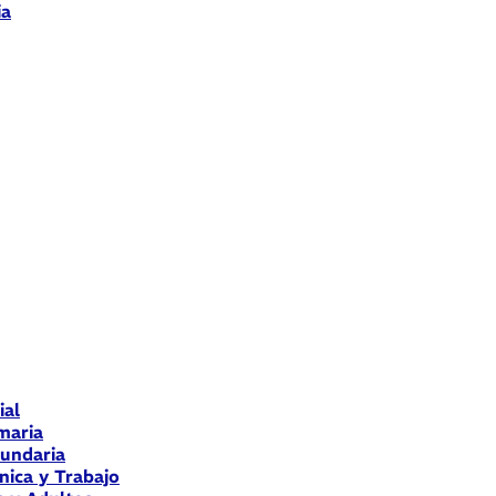
ia
ial
maria
cundaria
nica y Trabajo