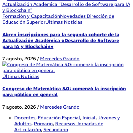
Formación y Capacitación
Novedades Dirección de
Educación Superior
Últimas Noticias
Abren inscripciones para la segunda cohorte de la
Actualización Académica «Desarrollo de Software
para IA y Blockchain»
7 agosto, 2026
/
Mercedes Grando
Últimas Noticias
Congreso de Matemática 5.0: comenzó la inscripción
para público en general
7 agosto, 2026
/
Mercedes Grando
Docentes
,
Educación Especial
,
Inicial
,
Jóvenes y
Adultos
,
Primario
,
Recursos Jornadas de
Articulación
,
Secundario