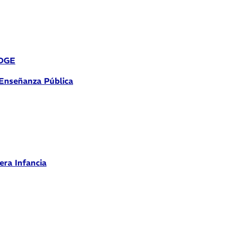
 DGE
 Enseñanza Pública
era Infancia