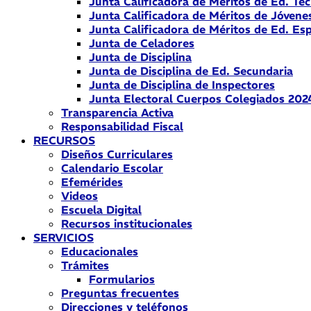
Junta Calificadora de Méritos de Ed. Téc
Junta Calificadora de Méritos de Jóvene
Junta Calificadora de Méritos de Ed. Esp
Junta de Celadores
Junta de Disciplina
Junta de Disciplina de Ed. Secundaria
Junta de Disciplina de Inspectores
Junta Electoral Cuerpos Colegiados 202
Transparencia Activa
Responsabilidad Fiscal
RECURSOS
Diseños Curriculares
Calendario Escolar
Efemérides
Videos
Escuela Digital
Recursos institucionales
SERVICIOS
Educacionales
Trámites
Formularios
Preguntas frecuentes
Direcciones y teléfonos