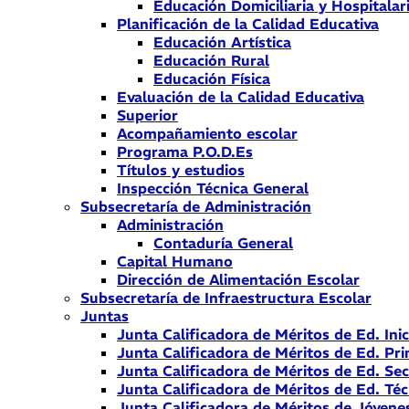
Educación Domiciliaria y Hospitalar
Planificación de la Calidad Educativa
Educación Artística
Educación Rural
Educación Física
Evaluación de la Calidad Educativa
Superior
Acompañamiento escolar
Programa P.O.D.Es
Títulos y estudios
Inspección Técnica General
Subsecretaría de Administración
Administración
Contaduría General
Capital Humano
Dirección de Alimentación Escolar
Subsecretaría de Infraestructura Escolar
Juntas
Junta Calificadora de Méritos de Ed. Inic
Junta Calificadora de Méritos de Ed. Pri
Junta Calificadora de Méritos de Ed. Se
Junta Calificadora de Méritos de Ed. Téc
Junta Calificadora de Méritos de Jóvene