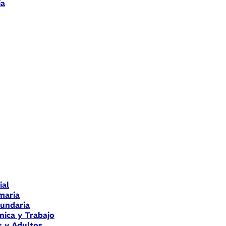
ia
ial
maria
cundaria
nica y Trabajo
s y Adultos