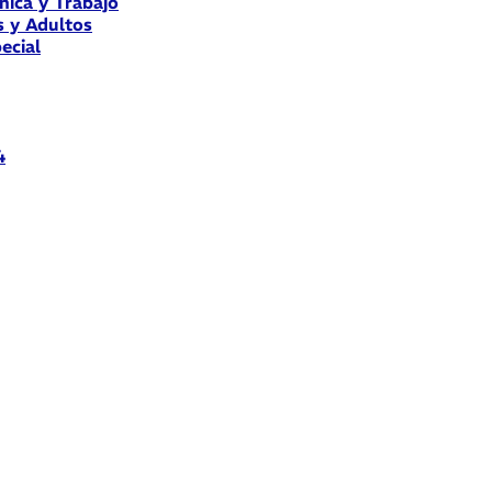
nica y Trabajo
s y Adultos
ecial
4