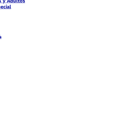
s y Adultos
ecial
4