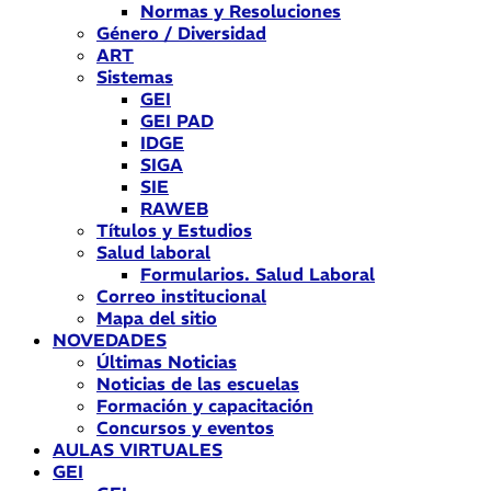
Normas y Resoluciones
Género / Diversidad
ART
Sistemas
GEI
GEI PAD
IDGE
SIGA
SIE
RAWEB
Títulos y Estudios
Salud laboral
Formularios. Salud Laboral
Correo institucional
Mapa del sitio
NOVEDADES
Últimas Noticias
Noticias de las escuelas
Formación y capacitación
Concursos y eventos
AULAS VIRTUALES
GEI