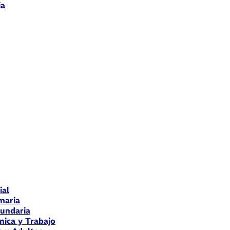
ia
ial
maria
cundaria
nica y Trabajo