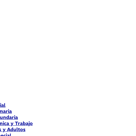
ial
maria
cundaria
nica y Trabajo
s y Adultos
ecial