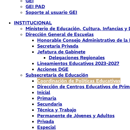
GEI
GEI PAD
Soporte al usuario GEI
INSTITUCIONAL
Ministerio de Educación, Cultura, Infancias y
Dirección General de Escuelas
Honorable Consejo Administrativo de la
Secretaría Privada
Jefatura de Gabinete
Delegaciones Regionales
Lineamientos Educativos 2023-2027
Acciones DGE
Subsecretaría de Educación
Coordinación de Políticas Educativas
Dirección de Centros Educativos de Prim
Inicial
Primaria
Secundaria
Técnica y Trabajo
Permanente de Jóvenes y Adultos
Privada
Especial