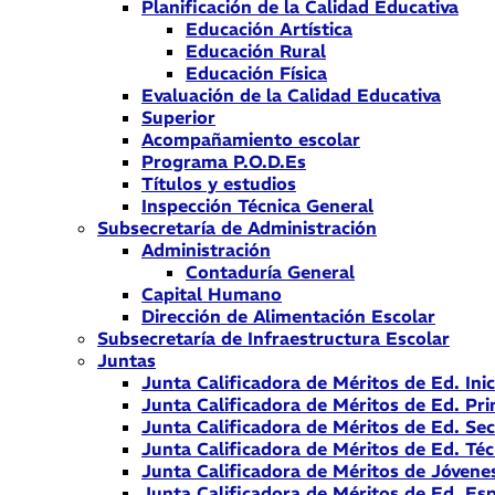
Planificación de la Calidad Educativa
Educación Artística
Educación Rural
Educación Física
Evaluación de la Calidad Educativa
Superior
Acompañamiento escolar
Programa P.O.D.Es
Títulos y estudios
Inspección Técnica General
Subsecretaría de Administración
Administración
Contaduría General
Capital Humano
Dirección de Alimentación Escolar
Subsecretaría de Infraestructura Escolar
Juntas
Junta Calificadora de Méritos de Ed. Inic
Junta Calificadora de Méritos de Ed. Pri
Junta Calificadora de Méritos de Ed. Se
Junta Calificadora de Méritos de Ed. Téc
Junta Calificadora de Méritos de Jóvene
Junta Calificadora de Méritos de Ed. Esp