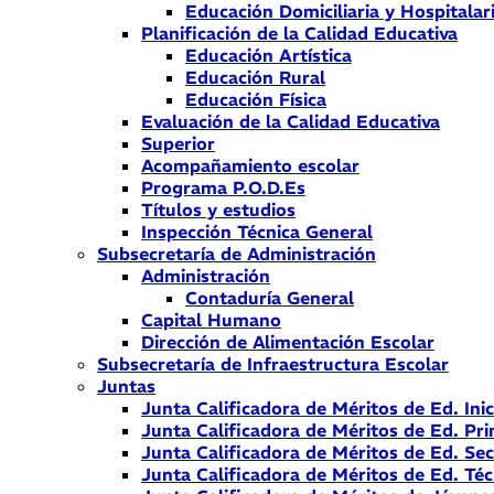
Educación Domiciliaria y Hospitalar
Planificación de la Calidad Educativa
Educación Artística
Educación Rural
Educación Física
Evaluación de la Calidad Educativa
Superior
Acompañamiento escolar
Programa P.O.D.Es
Títulos y estudios
Inspección Técnica General
Subsecretaría de Administración
Administración
Contaduría General
Capital Humano
Dirección de Alimentación Escolar
Subsecretaría de Infraestructura Escolar
Juntas
Junta Calificadora de Méritos de Ed. Inic
Junta Calificadora de Méritos de Ed. Pri
Junta Calificadora de Méritos de Ed. Se
Junta Calificadora de Méritos de Ed. Téc