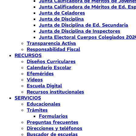
Junta Calificadora de Méritos de Jóvene
Junta Calificadora de Méritos de Ed. Esp
Junta de Celadores
Junta de Disciplina
Junta de Disciplina de Ed. Secundaria
Junta de Disciplina de Inspectores
Junta Electoral Cuerpos Colegiados 202
Transparencia Activa
Responsabilidad Fiscal
RECURSOS
Diseños Curriculares
Calendario Escolar
Efemérides
Videos
Escuela Digital
Recursos institucionales
SERVICIOS
Educacionales
Trámites
Formularios
Preguntas frecuentes
Direcciones y teléfonos
Buscador de escuelas