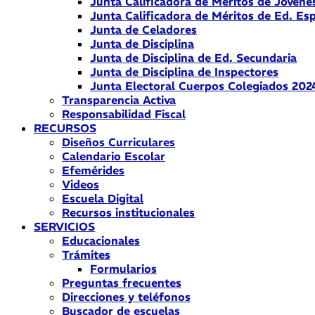
Junta Calificadora de Méritos de Jóvene
Junta Calificadora de Méritos de Ed. Esp
Junta de Celadores
Junta de Disciplina
Junta de Disciplina de Ed. Secundaria
Junta de Disciplina de Inspectores
Junta Electoral Cuerpos Colegiados 202
Transparencia Activa
Responsabilidad Fiscal
RECURSOS
Diseños Curriculares
Calendario Escolar
Efemérides
Videos
Escuela Digital
Recursos institucionales
SERVICIOS
Educacionales
Trámites
Formularios
Preguntas frecuentes
Direcciones y teléfonos
Buscador de escuelas