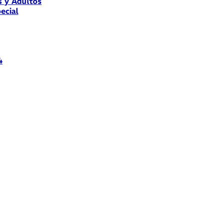
s y Adultos
ecial
4