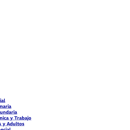
ial
maria
cundaria
nica y Trabajo
s y Adultos
ecial