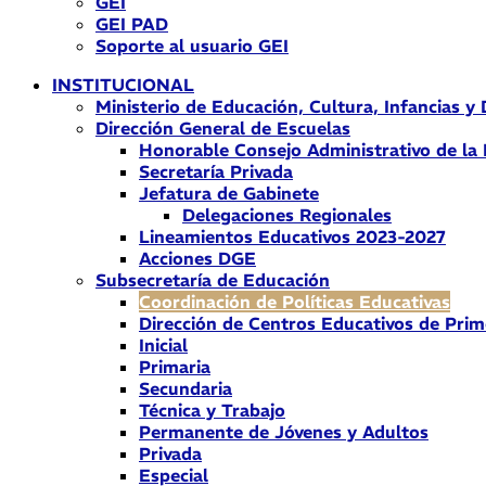
GEI
GEI PAD
Soporte al usuario GEI
INSTITUCIONAL
Ministerio de Educación, Cultura, Infancias y
Dirección General de Escuelas
Honorable Consejo Administrativo de la
Secretaría Privada
Jefatura de Gabinete
Delegaciones Regionales
Lineamientos Educativos 2023-2027
Acciones DGE
Subsecretaría de Educación
Coordinación de Políticas Educativas
Dirección de Centros Educativos de Prim
Inicial
Primaria
Secundaria
Técnica y Trabajo
Permanente de Jóvenes y Adultos
Privada
Especial