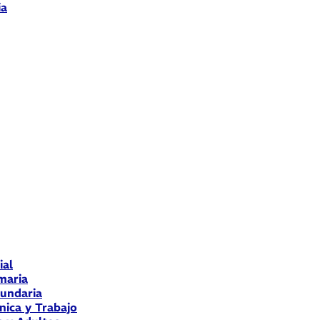
ia
ial
maria
cundaria
nica y Trabajo