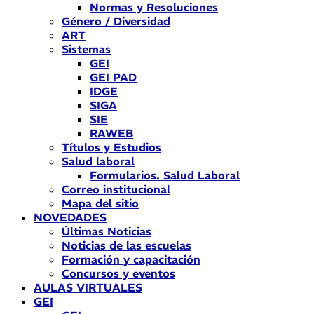
Normas y Resoluciones
Género / Diversidad
ART
Sistemas
GEI
GEI PAD
IDGE
SIGA
SIE
RAWEB
Títulos y Estudios
Salud laboral
Formularios. Salud Laboral
Correo institucional
Mapa del sitio
NOVEDADES
Últimas Noticias
Noticias de las escuelas
Formación y capacitación
Concursos y eventos
AULAS VIRTUALES
GEI