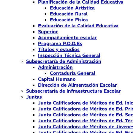
Planificación de la Calidad Educativa
Educación Artística
Educación Rural
Educación Física
Evaluación de la Calidad Educativa
Superior
Acompañamiento escolar
Programa P.O.D.Es
Títulos y estudios
Inspección Técnica General
Subsecretaría de Administración
Administración
Contaduría General
Capital Humano
Dirección de Alimentación Escolar
Subsecretaría de Infraestructura Escolar
Juntas
Junta Calificadora de Méritos de Ed. Inic
Junta Calificadora de Méritos de Ed. Pri
Junta Calificadora de Méritos de Ed. Se
Junta Calificadora de Méritos de Ed. Téc
Junta Calificadora de Méritos de Jóvene
Junta Calificadora de Méritos de Ed. Esp