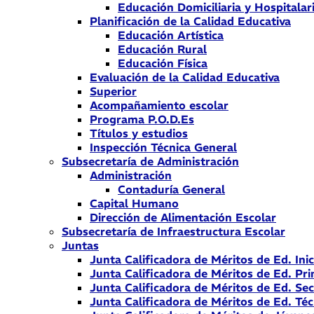
Educación Domiciliaria y Hospitalar
Planificación de la Calidad Educativa
Educación Artística
Educación Rural
Educación Física
Evaluación de la Calidad Educativa
Superior
Acompañamiento escolar
Programa P.O.D.Es
Títulos y estudios
Inspección Técnica General
Subsecretaría de Administración
Administración
Contaduría General
Capital Humano
Dirección de Alimentación Escolar
Subsecretaría de Infraestructura Escolar
Juntas
Junta Calificadora de Méritos de Ed. Inic
Junta Calificadora de Méritos de Ed. Pri
Junta Calificadora de Méritos de Ed. Se
Junta Calificadora de Méritos de Ed. Téc