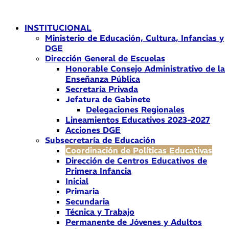
Ir
al
INSTITUCIONAL
contenido
Ministerio de Educación, Cultura, Infancias y
DGE
Dirección General de Escuelas
Honorable Consejo Administrativo de la
Enseñanza Pública
Secretaría Privada
Jefatura de Gabinete
Delegaciones Regionales
Lineamientos Educativos 2023-2027
Acciones DGE
Subsecretaría de Educación
Coordinación de Políticas Educativas
Dirección de Centros Educativos de
Primera Infancia
Inicial
Primaria
Secundaria
Técnica y Trabajo
Permanente de Jóvenes y Adultos