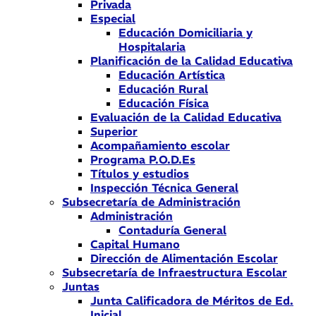
Privada
Especial
Educación Domiciliaria y
Hospitalaria
Planificación de la Calidad Educativa
Educación Artística
Educación Rural
Educación Física
Evaluación de la Calidad Educativa
Superior
Acompañamiento escolar
Programa P.O.D.Es
Títulos y estudios
Inspección Técnica General
Subsecretaría de Administración
Administración
Contaduría General
Capital Humano
Dirección de Alimentación Escolar
Subsecretaría de Infraestructura Escolar
Juntas
Junta Calificadora de Méritos de Ed.
Inicial