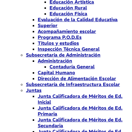
Educación Artística
Educación Rural
Educación Física
Evaluación de la Calidad Educativa
Superior
Acompañamiento escolar
Programa P.O.D.Es
Títulos y estudios
Inspección Técnica General
Subsecretaría de Administración
Administración
Contaduría General
Capital Humano
Dirección de Alimentación Escolar
Subsecretaría de Infraestructura Escolar
Juntas
Junta Calificadora de Méritos de Ed.
Inicial
Junta Calificadora de Méritos de Ed.
Primaria
Junta Calificadora de Méritos de Ed.
Secundaria
Junta Calificadora de Méritos de Ed.