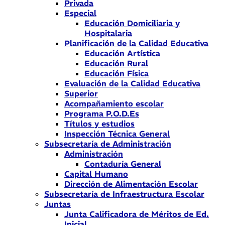
Privada
Especial
Educación Domiciliaria y
Hospitalaria
Planificación de la Calidad Educativa
Educación Artística
Educación Rural
Educación Física
Evaluación de la Calidad Educativa
Superior
Acompañamiento escolar
Programa P.O.D.Es
Títulos y estudios
Inspección Técnica General
Subsecretaría de Administración
Administración
Contaduría General
Capital Humano
Dirección de Alimentación Escolar
Subsecretaría de Infraestructura Escolar
Juntas
Junta Calificadora de Méritos de Ed.
Inicial