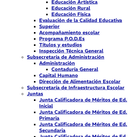
Educación Artística
Educación Rural
Educación Física
Evaluación de la Calidad Educativa
Superior
Acompañamiento escolar
Programa P.O.D.Es
Títulos y estudios
Inspección Técnica General
Subsecretaría de Administración
Administración
Contaduría General
Capital Humano
Dirección de Alimentación Escolar
Subsecretaría de Infraestructura Escolar
Juntas
Junta Calificadora de Méritos de Ed.
Inicial
Junta Calificadora de Méritos de Ed.
Primaria
Junta Calificadora de Méritos de Ed.
Secundaria
Junta Calificadora de Méritos de Ed.