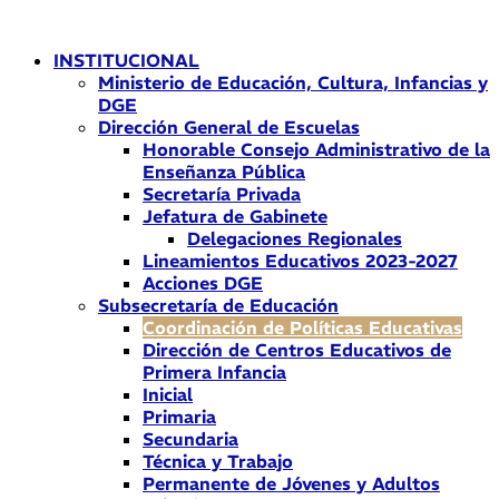
Ir
al
INSTITUCIONAL
contenido
Ministerio de Educación, Cultura, Infancias y
DGE
Dirección General de Escuelas
Honorable Consejo Administrativo de la
Enseñanza Pública
Secretaría Privada
Jefatura de Gabinete
Delegaciones Regionales
Lineamientos Educativos 2023-2027
Acciones DGE
Subsecretaría de Educación
Coordinación de Políticas Educativas
Dirección de Centros Educativos de
Primera Infancia
Inicial
Primaria
Secundaria
Técnica y Trabajo
Permanente de Jóvenes y Adultos