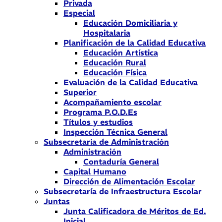
Privada
Especial
Educación Domiciliaria y
Hospitalaria
Planificación de la Calidad Educativa
Educación Artística
Educación Rural
Educación Física
Evaluación de la Calidad Educativa
Superior
Acompañamiento escolar
Programa P.O.D.Es
Títulos y estudios
Inspección Técnica General
Subsecretaría de Administración
Administración
Contaduría General
Capital Humano
Dirección de Alimentación Escolar
Subsecretaría de Infraestructura Escolar
Juntas
Junta Calificadora de Méritos de Ed.
Inicial