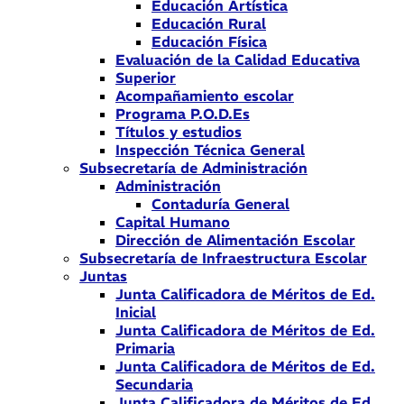
Educación Artística
Educación Rural
Educación Física
Evaluación de la Calidad Educativa
Superior
Acompañamiento escolar
Programa P.O.D.Es
Títulos y estudios
Inspección Técnica General
Subsecretaría de Administración
Administración
Contaduría General
Capital Humano
Dirección de Alimentación Escolar
Subsecretaría de Infraestructura Escolar
Juntas
Junta Calificadora de Méritos de Ed.
Inicial
Junta Calificadora de Méritos de Ed.
Primaria
Junta Calificadora de Méritos de Ed.
Secundaria
Junta Calificadora de Méritos de Ed.