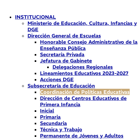
Ir
al
INSTITUCIONAL
contenido
Ministerio de Educación, Cultura, Infancias y
DGE
Dirección General de Escuelas
Honorable Consejo Administrativo de la
Enseñanza Pública
Secretaría Privada
Jefatura de Gabinete
Delegaciones Regionales
Lineamientos Educativos 2023-2027
Acciones DGE
Subsecretaría de Educación
Coordinación de Políticas Educativas
Dirección de Centros Educativos de
Primera Infancia
Inicial
Primaria
Secundaria
Técnica y Trabajo
Permanente de Jóvenes y Adultos