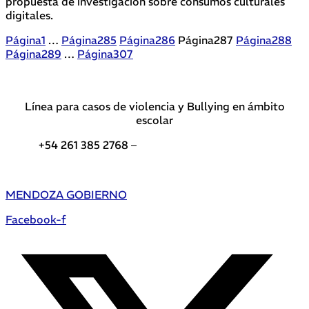
propuesta de investigación sobre consumos culturales
digitales.
Página
1
…
Página
285
Página
286
Página
287
Página
288
Página
289
…
Página
307
Línea para casos de violencia y Bullying en ámbito
escolar
+54 261 385 2768 –
Teléfonos de interés DGE
MENDOZA GOBIERNO
Facebook-f