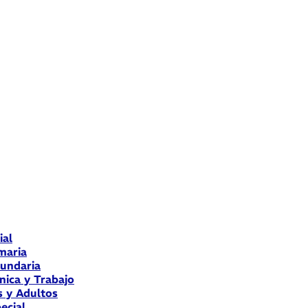
ial
maria
cundaria
nica y Trabajo
s y Adultos
ecial