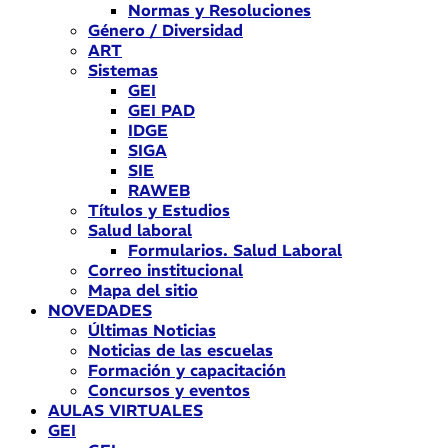
Normas y Resoluciones
Género / Diversidad
ART
Sistemas
GEI
GEI PAD
IDGE
SIGA
SIE
RAWEB
Títulos y Estudios
Salud laboral
Formularios. Salud Laboral
Correo institucional
Mapa del sitio
NOVEDADES
Últimas Noticias
Noticias de las escuelas
Formación y capacitación
Concursos y eventos
AULAS VIRTUALES
GEI