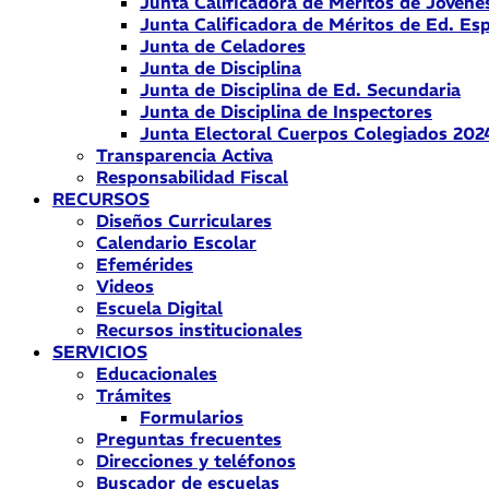
Junta Calificadora de Méritos de Jóvene
Junta Calificadora de Méritos de Ed. Esp
Junta de Celadores
Junta de Disciplina
Junta de Disciplina de Ed. Secundaria
Junta de Disciplina de Inspectores
Junta Electoral Cuerpos Colegiados 202
Transparencia Activa
Responsabilidad Fiscal
RECURSOS
Diseños Curriculares
Calendario Escolar
Efemérides
Videos
Escuela Digital
Recursos institucionales
SERVICIOS
Educacionales
Trámites
Formularios
Preguntas frecuentes
Direcciones y teléfonos
Buscador de escuelas