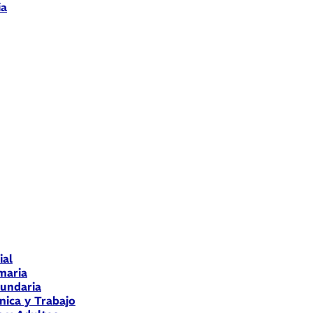
ia
ial
maria
cundaria
nica y Trabajo