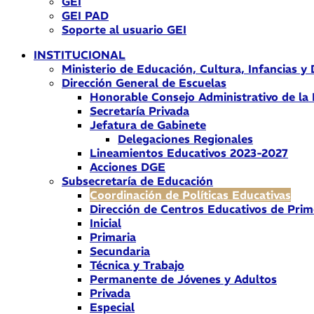
GEI
GEI PAD
Soporte al usuario GEI
INSTITUCIONAL
Ministerio de Educación, Cultura, Infancias y
Dirección General de Escuelas
Honorable Consejo Administrativo de la
Secretaría Privada
Jefatura de Gabinete
Delegaciones Regionales
Lineamientos Educativos 2023-2027
Acciones DGE
Subsecretaría de Educación
Coordinación de Políticas Educativas
Dirección de Centros Educativos de Prim
Inicial
Primaria
Secundaria
Técnica y Trabajo
Permanente de Jóvenes y Adultos
Privada
Especial