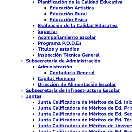
Planificación de la Calidad Educativa
Educación Artística
Educación Rural
Educación Física
Evaluación de la Calidad Educativa
Superior
Acompañamiento escolar
Programa P.O.D.Es
Títulos y estudios
Inspección Técnica General
Subsecretaría de Administración
Administración
Contaduría General
Capital Humano
Dirección de Alimentación Escolar
Subsecretaría de Infraestructura Escolar
Juntas
Junta Calificadora de Méritos de Ed. Inic
Junta Calificadora de Méritos de Ed. Pri
Junta Calificadora de Méritos de Ed. Se
Junta Calificadora de Méritos de Ed. Téc
Junta Calificadora de Méritos de Jóvene
Junta Calificadora de Méritos de Ed. Esp