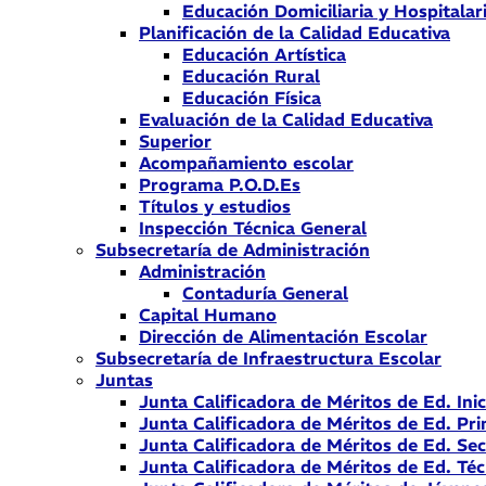
Educación Domiciliaria y Hospitalar
Planificación de la Calidad Educativa
Educación Artística
Educación Rural
Educación Física
Evaluación de la Calidad Educativa
Superior
Acompañamiento escolar
Programa P.O.D.Es
Títulos y estudios
Inspección Técnica General
Subsecretaría de Administración
Administración
Contaduría General
Capital Humano
Dirección de Alimentación Escolar
Subsecretaría de Infraestructura Escolar
Juntas
Junta Calificadora de Méritos de Ed. Inic
Junta Calificadora de Méritos de Ed. Pri
Junta Calificadora de Méritos de Ed. Se
Junta Calificadora de Méritos de Ed. Téc