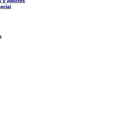
s y Adultos
ecial
4